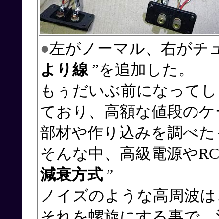
●
左がノーマル、右がチ
より線
”を追加した。
もぅだいぶ前になってし
ており、高額な値段のケ
部材や作り込みを調べた
そんな中、高級電源やRC
減衰方式
”
ノイズのような高周波は
それを螺旋にする事で、