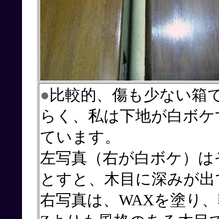
●
比較的、傷も少ない箱
らく、私は下地が白ボケ
ています。
左写真（右が白ボケ）は
とすと、木目に深みが出
右写真は、WAXを塗り