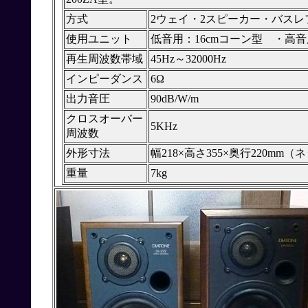
方式
2ウェイ・2スピーカー・バスレ
使用ユニット
低音用：16cmコーン型 ・高音用
再生周波数帯域
45Hz～32000Hz
インピーダンス
6Ω
出力音圧
90dB/W/m
クロスオーバー
5KHz
周波数
外形寸法
幅218×高さ355×奥行220mm（
重量
7kg