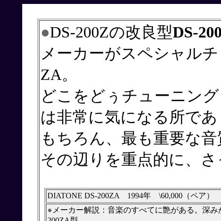
●
DS-200Zの改良型
DS-20
メーカーが
スペシャルチ
ZA。
どこをどぅチューニング
は非常に気になる所であ
もちろん、最も重要な音
その辺りを重点的に、さ
DIATONE DS-200ZA 1994年 \60,000（ペア）
●
メーカー解説：音楽のすべてに艶がある。深みが
200ZA型。